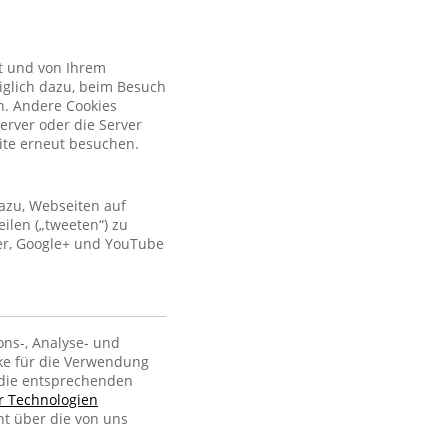
kt und von Ihrem
iglich dazu, beim Besuch
n. Andere Cookies
erver oder die Server
site erneut besuchen.
azu, Webseiten auf
ilen („tweeten“) zu
ter, Google+ und YouTube
ons-, Analyse- und
ke für die Verwendung
, die entsprechenden
er Technologien
ht über die von uns