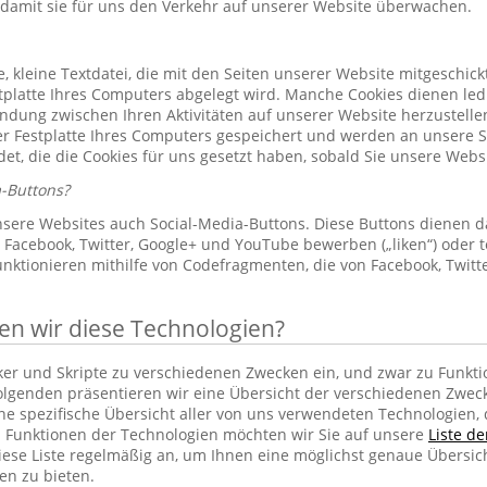
 damit sie für uns den Verkehr auf unserer Website überwachen.
le, kleine Textdatei, die mit den Seiten unserer Website mitgeschic
platte Ihres Computers abgelegt wird. Manche Cookies dienen led
indung zwischen Ihren Aktivitäten auf unserer Website herzustelle
r Festplatte Ihres Computers gespeichert und werden an unsere S
et, die die Cookies für uns gesetzt haben, sobald Sie unsere Web
-Buttons?
sere Websites auch Social-Media-Buttons. Diese Buttons dienen d
Facebook, Twitter, Google+ und YouTube bewerben („liken“) oder te
unktionieren mithilfe von Codefragmenten, die von Facebook, Twit
 wir diese Technologien?
cker und Skripte zu verschiedenen Zwecken ein, und zwar zu Funkti
lgenden präsentieren wir eine Übersicht der verschiedenen Zwec
ine spezifische Übersicht aller von uns verwendeten Technologien
 Funktionen der Technologien möchten wir Sie auf unsere
Liste d
iese Liste regelmäßig an, um Ihnen eine möglichst genaue Übersic
en zu bieten.