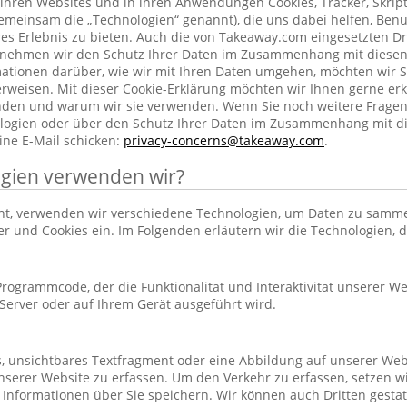
ihren Websites und in ihren Anwendungen Cookies, Tracker, Skrip
emeinsam die „Technologien“ genannt), die uns dabei helfen, Benu
res Erlebnis zu bieten. Auch die von Takeaway.com eingesetzten Dr
h nehmen wir den Schutz Ihrer Daten im Zusammenhang mit diesen
rmationen darüber, wie wir mit Ihren Daten umgehen, möchten wir S
rweisen. Mit dieser Cookie-Erklärung möchten wir Ihnen gerne erk
nden und warum wir sie verwenden. Wenn Sie noch weitere Frage
ogien oder über den Schutz Ihrer Daten im Zusammenhang mit d
ine E-Mail schicken:
privacy-concerns@takeaway.com
.
gien verwenden wir?
hnt, verwenden wir verschiedene Technologien, um Daten zu samm
ker und Cookies ein. Im Folgenden erläutern wir die Technologien, 
r Programmcode, der die Funktionalität und Interaktivität unserer We
erver oder auf Ihrem Gerät ausgeführt wird.
es, unsichtbares Textfragment oder eine Abbildung auf unserer Web
nserer Website zu erfassen. Um den Verkehr zu erfassen, setzen w
 Informationen über Sie speichern. Wir können auch Dritten gestatt