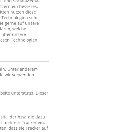
te und Social-Media-
tzern ein besseres,
itten nutzen diese
 Technologien sehr
ie gerne auf unsere
lären, welche
n über unsere
iesen Technologien
eln. Unter anderem
die wir verwenden.
bsite unterstützt. Dieser
site, der bzw. die dazu
ir mehrere Tracker ein,
en, dass sie Tracker auf